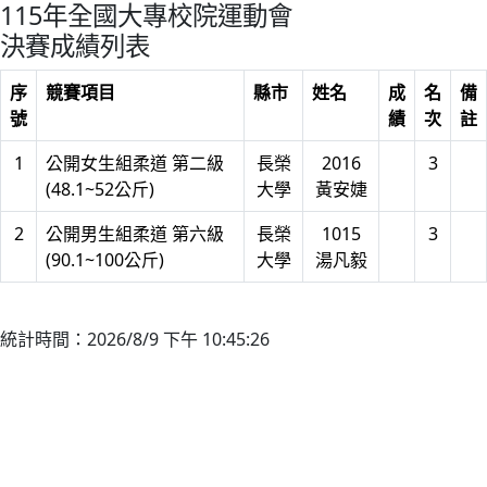
115年全國大專校院運動會
決賽成績列表
序
競賽項目
縣市
姓名
成
名
備
號
績
次
註
1
公開女生組柔道 第二級
長榮
2016
3
(48.1~52公斤)
大學
黃安婕
2
公開男生組柔道 第六級
長榮
1015
3
(90.1~100公斤)
大學
湯凡毅
統計時間：2026/8/9 下午 10:45:26