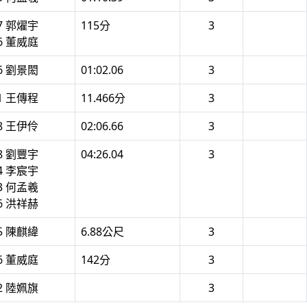
37 郭燿宇
115分
3
36 董威庭
16 劉景閎
01:02.06
3
11 王傳程
11.466分
3
58 王伊伶
02:06.66
3
08 劉豐宇
04:26.04
3
04 李宸宇
03 何孟羲
06 洪祥赫
25 陳麒緯
6.88公尺
3
36 董威庭
142分
3
32 陸姵旗
3