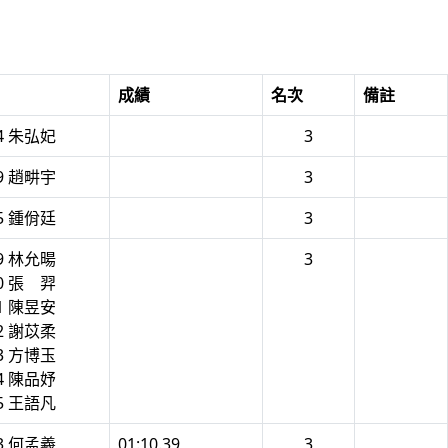
成績
名次
備註
34 朱弘妃
3
59 趙畊宇
3
85 鍾佾廷
3
19 林允暘
3
20 張 羿
21 陳昱安
22 謝苡柔
23 方博玉
24 陳品妤
25 王語凡
03 何孟羲
01:10.39
3