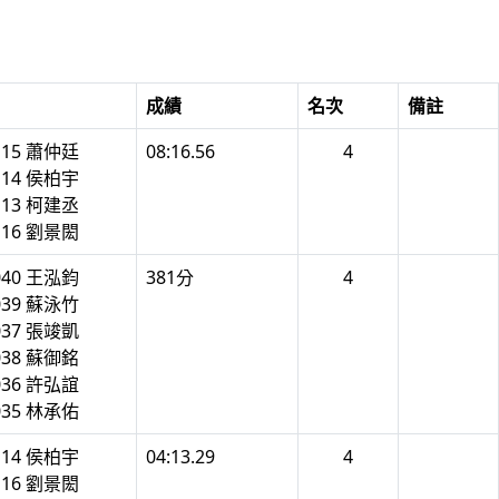
成績
名次
備註
115 蕭仲廷
08:16.56
4
114 侯柏宇
113 柯建丞
116 劉景閎
040 王泓鈞
381分
4
039 蘇泳竹
037 張竣凱
038 蘇御銘
036 許弘誼
035 林承佑
114 侯柏宇
04:13.29
4
116 劉景閎