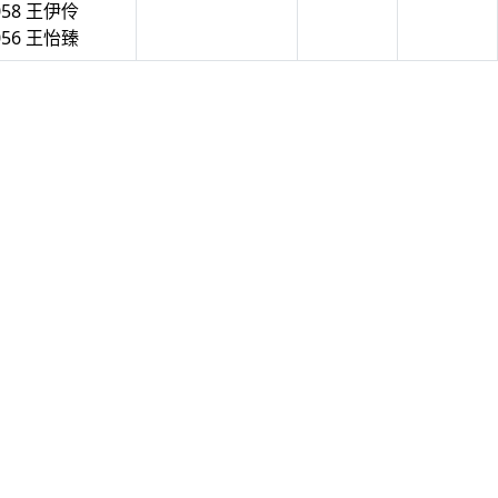
058 王伊伶
056 王怡臻