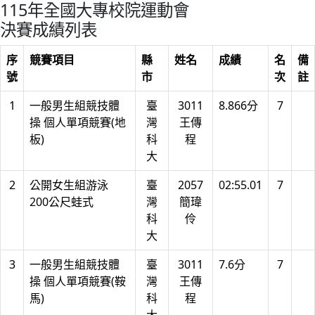
115年全國大專校院運動會
決賽成績列表
序
競賽項目
縣
姓名
成績
名
備
號
市
次
註
1
一般男生組競技體
臺
3011
8.866分
7
操 個人單項競賽(地
灣
王傳
板)
科
程
大
2
公開女生組游泳
臺
2057
02:55.01
7
200公尺蛙式
灣
簡瑋
科
伶
大
3
一般男生組競技體
臺
3011
7.6分
7
操 個人單項競賽(鞍
灣
王傳
馬)
科
程