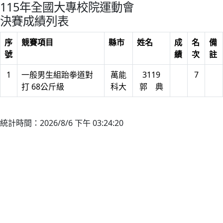
115年全國大專校院運動會
決賽成績列表
序
競賽項目
縣市
姓名
成
名
備
號
績
次
註
1
一般男生組跆拳道對
萬能
3119
7
打 68公斤級
科大
郭 典
統計時間：2026/8/6 下午 03:24:20