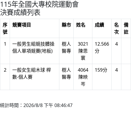
115年全國大專校院運動會
決賽成績列表
序
競賽項目
縣市
姓名
成績
名
備
號
次
註
1
一般男生組競技體操
樹人
3021
12.566
4
個人單項競賽(地板)
醫專
陳思
分
寰
2
一般女生組木球 桿
樹人
4064
159分
4
數-個人賽
醫專
陳映
岑
統計時間：2026/8/8 下午 08:46:47