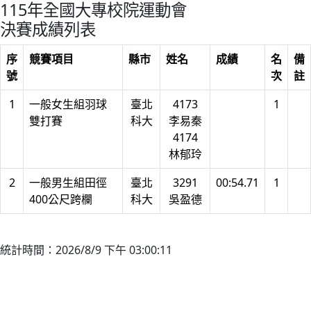
115年全國大專校院運動會
決賽成績列表
序
競賽項目
縣市
姓名
成績
名
備
號
次
註
1
一般女生組羽球
臺北
4173
1
雙打賽
科大
李易秦
4174
林郁玲
2
一般男生組田徑
臺北
3291
00:54.71
1
400公尺跨欄
科大
吳盈德
統計時間：2026/8/9 下午 03:00:11