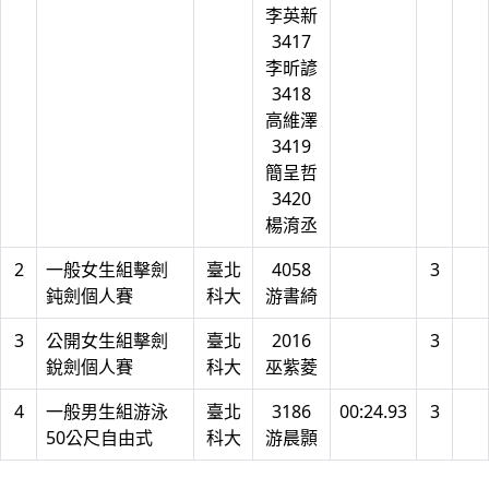
李英新
3417
李昕諺
3418
高維澤
3419
簡呈哲
3420
楊淯丞
2
一般女生組擊劍
臺北
4058
3
鈍劍個人賽
科大
游書綺
3
公開女生組擊劍
臺北
2016
3
銳劍個人賽
科大
巫紫菱
4
一般男生組游泳
臺北
3186
00:24.93
3
50公尺自由式
科大
游晨顥