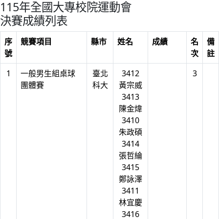
115年全國大專校院運動會
決賽成績列表
序
競賽項目
縣市
姓名
成績
名
備
號
次
註
1
一般男生組桌球
臺北
3412
3
團體賽
科大
黃宗威
3413
陳金煒
3410
朱政碩
3414
張哲綸
3415
鄭詠澤
3411
林宜慶
3416