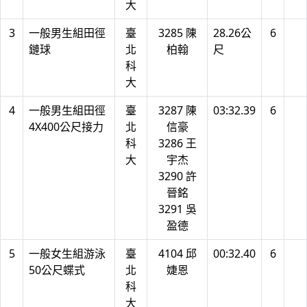
大
3
一般男生組田徑
臺
3285 陳
28.26公
6
鏈球
北
柏翰
尺
科
大
4
一般男生組田徑
臺
3287 陳
03:32.39
6
4X400公尺接力
北
信豪
科
3286 王
大
宇杰
3290 許
晉銘
3291 吳
盈德
5
一般女生組游泳
臺
4104 邱
00:32.40
6
50公尺蝶式
北
婕恩
科
大