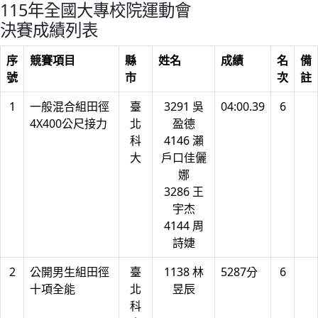
115年全國大專校院運動會
決賽成績列表
序
競賽項目
縣
姓名
成績
名
備
號
市
次
註
1
一般混合組田徑
臺
3291 吳
04:00.39
6
4X400公尺接力
北
盈德
科
4146 瀨
大
戶口佳儷
娜
3286 王
宇杰
4144 周
詩婕
2
公開男生組田徑
臺
1138 林
5287分
6
十項全能
北
昱辰
科