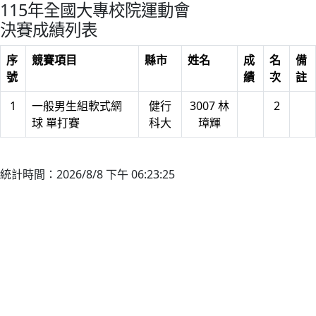
115年全國大專校院運動會
決賽成績列表
序
競賽項目
縣市
姓名
成
名
備
號
績
次
註
1
一般男生組軟式網
健行
3007 林
2
球 單打賽
科大
璋輝
統計時間：2026/8/8 下午 06:23:25