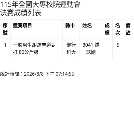
115年全國大專校院運動會
決賽成績列表
序
競賽項目
縣市
姓名
成
名
備
號
績
次
註
1
一般男生組跆拳道對
健行
3041 鍾
5
打 80公斤級
科大
誌剛
統計時間：2026/8/8 下午 07:14:55