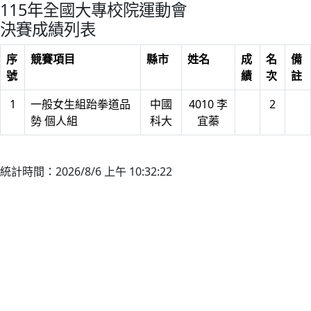
115年全國大專校院運動會
決賽成績列表
序
競賽項目
縣市
姓名
成
名
備
號
績
次
註
1
一般女生組跆拳道品
中國
4010 李
2
勢 個人組
科大
宜蓁
統計時間：2026/8/6 上午 10:32:22