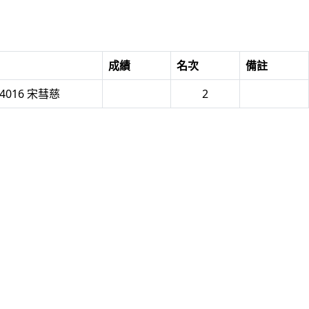
成績
名次
備註
4016 宋彗慈
2