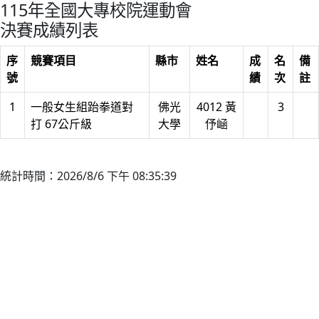
115年全國大專校院運動會
決賽成績列表
序
競賽項目
縣市
姓名
成
名
備
號
績
次
註
1
一般女生組跆拳道對
佛光
4012 黃
3
打 67公斤級
大學
伃崡
統計時間：2026/8/6 下午 08:35:39