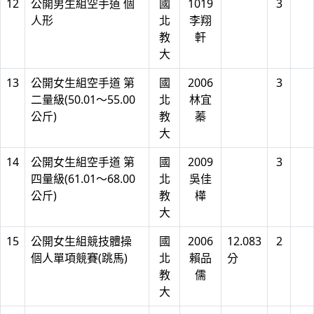
12
公開男生組空手道 個
國
1019
3
人形
北
李翔
教
軒
大
13
公開女生組空手道 第
國
2006
3
二量級(50.01～55.00
北
林宜
公斤)
教
蓁
大
14
公開女生組空手道 第
國
2009
3
四量級(61.01～68.00
北
吳佳
公斤)
教
樺
大
15
公開女生組競技體操
國
2006
12.083
2
個人單項競賽(跳馬)
北
賴品
分
教
儒
大