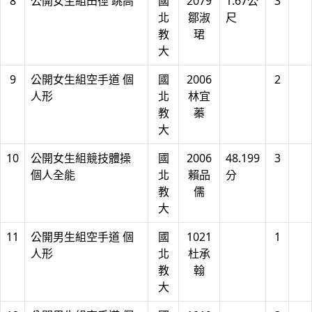
8
公開女生組田徑 跳高
國
2079
1.67公
3
北
鄒淑
尺
教
珺
大
9
公開女生組空手道 個
國
2006
2
人形
北
林宜
教
蓁
大
10
公開女生組競技體操
國
2006
48.199
3
個人全能
北
賴品
分
教
儒
大
11
公開男生組空手道 個
國
1021
1
人形
北
杜承
教
翰
大