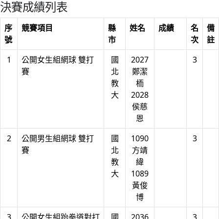
決賽成績列表
序
競賽項目
縣
姓名
成績
名
備
號
市
次
註
1
公開女生組網球 雙打
國
2027
3
賽
北
鄭潔
教
栭
大
2028
侯慈
恩
2
公開男生組網球 雙打
國
1090
3
賽
北
方靖
教
緯
大
1089
黃俊
博
3
公開女生組跆拳道對打
國
2036
3