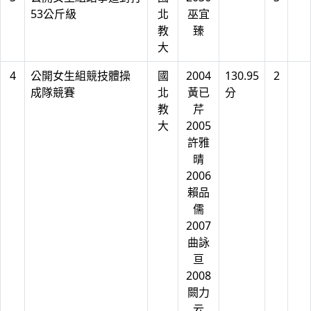
53公斤級
北
巫宜
教
臻
大
4
公開女生組競技體操
國
2004
130.95
2
成隊競賽
北
黃已
分
教
芹
大
2005
許雅
晴
2006
賴品
儒
2007
曲詠
亘
2008
闕力
云