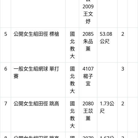
2009
王文
妤
5
公開女生組田徑 標槍
國
2085
53.08
2
北
朱品
公尺
教
薰
大
6
一般女生組網球 單打
國
4107
3
賽
北
楊子
教
宜
大
7
公開女生組田徑 跳高
國
2080
1.73公
2
北
王苡
尺
教
薰
大