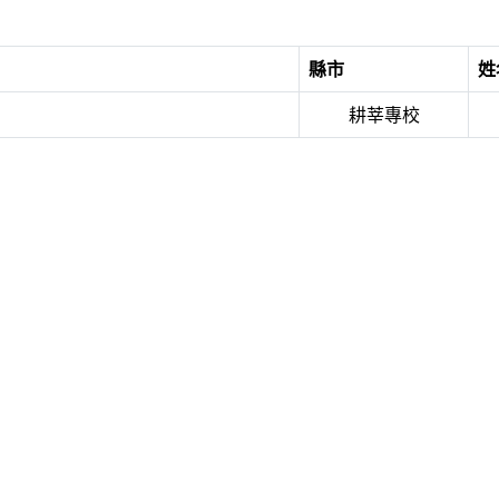
縣市
姓
耕莘專校