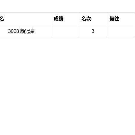
名
成績
名次
備註
3008 顏冠豪
3