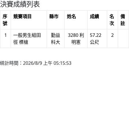
決賽成績列表
序
競賽項目
縣市
姓名
成績
名
備
號
次
註
1
一般男生組田
勤益
3280 利
57.22
2
徑 標槍
科大
明憲
公尺
統計時間：2026/8/9 上午 05:15:53