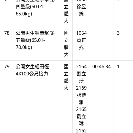
四量級(60.01-
立
徐昱
65.0kg)
體
綸
大
78
公開男生組拳擊 第
國
1054
3
五量級(65.01-
立
黃正
70.0kg)
體
戎
大
79
公開女生組田徑
國
2164
00:46.34
1
4X100公尺接力
立
劉立
體
琦
大
2169
張博
雅
2165
劉立
琳
2162