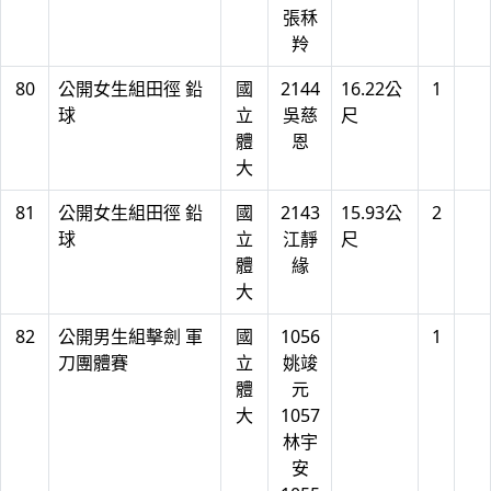
張秝
羚
80
公開女生組田徑 鉛
國
2144
16.22公
1
球
立
吳慈
尺
體
恩
大
81
公開女生組田徑 鉛
國
2143
15.93公
2
球
立
江靜
尺
體
緣
大
82
公開男生組擊劍 軍
國
1056
1
刀團體賽
立
姚竣
體
元
大
1057
林宇
安