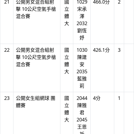
21
公開男女混合組射
國
1029
466.0分
2
擊 10公尺空氣手槍
立
宋承
混合賽
體
澤
大
2032
劉恆
妤
22
公開男女混合組射
國
1030
426.1分
3
擊 10公尺空氣步槍
立
陳建
混合賽
體
安
大
2035
藍雅
莉
23
公開女生組網球 團
國
2044
4分
1
體賽
立
陳雅
體
君
大
2045
王恩