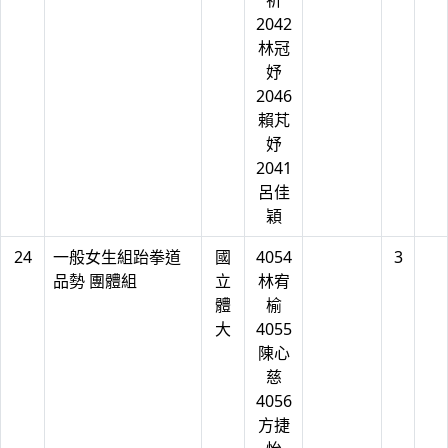
祈
2042
林冠
妤
2046
賴芃
妤
2041
呂佳
穎
24
一般女生組跆拳道
國
4054
3
品勢 團體組
立
林宥
體
榆
大
4055
陳心
慈
4056
方捷