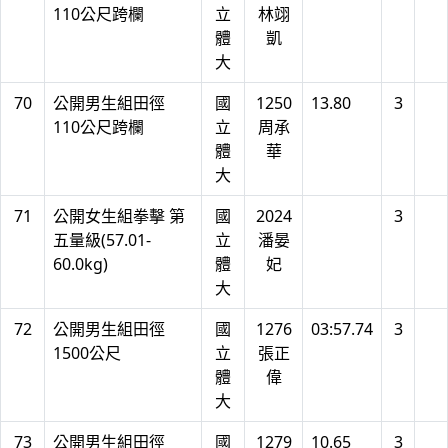
110公尺跨欄
立
林翊
體
凱
大
70
公開男生組田徑
國
1250
13.80
3
110公尺跨欄
立
周承
體
華
大
71
公開女生組拳擊 第
國
2024
3
五量級(57.01-
立
潘晏
60.0kg)
體
妃
大
72
公開男生組田徑
國
1276
03:57.74
3
1500公尺
立
張正
體
偉
大
73
公開男生組田徑
國
1279
10.65
3