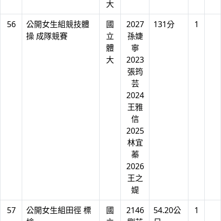
大
56
公開女生組競技體
國
2027
131分
1
操 成隊競賽
立
孫婕
體
寧
大
2023
張筠
芸
2024
王雅
信
2025
林宜
蓁
2026
王之
媞
57
公開女生組田徑 標
國
2146
54.20公
1