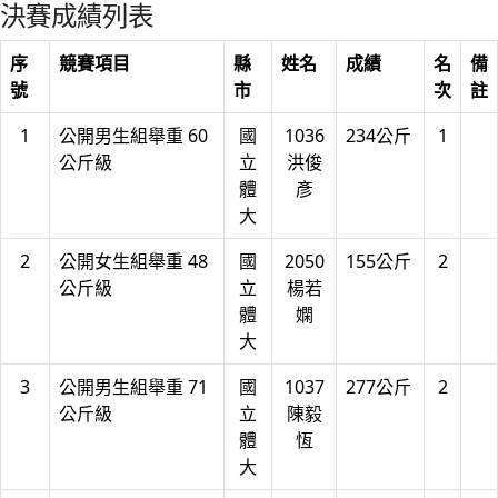
決賽成績列表
序
競賽項目
縣
姓名
成績
名
備
號
市
次
註
1
公開男生組舉重 60
國
1036
234公斤
1
公斤級
立
洪俊
體
彥
大
2
公開女生組舉重 48
國
2050
155公斤
2
公斤級
立
楊若
體
嫻
大
3
公開男生組舉重 71
國
1037
277公斤
2
公斤級
立
陳毅
體
恆
大