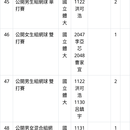
45
公開男生組網球 單
國
1122
2
打賽
立
洪可
體
浩
大
46
公開女生組網球 雙
國
2047
1
打賽
立
李亞
體
芯
大
2048
曹家
宜
47
公開男生組網球 雙
國
1122
2
打賽
立
洪可
體
浩
大
1130
呂鎮
宇
48
公開男女混合組網
國
1131
1