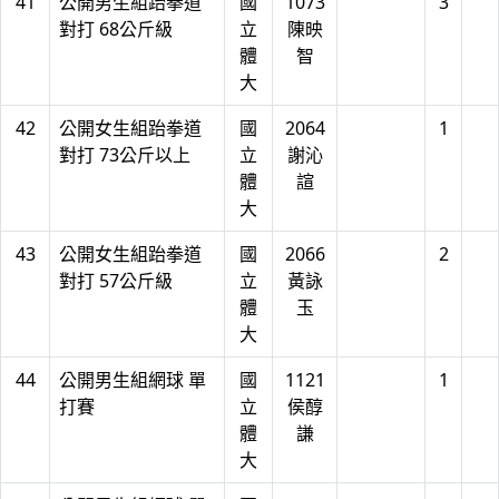
41
公開男生組跆拳道
國
1073
3
對打 68公斤級
立
陳映
體
智
大
42
公開女生組跆拳道
國
2064
1
對打 73公斤以上
立
謝沁
體
諠
大
43
公開女生組跆拳道
國
2066
2
對打 57公斤級
立
黃詠
體
玉
大
44
公開男生組網球 單
國
1121
1
打賽
立
侯醇
體
謙
大