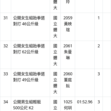
體
玲
大
31
公開女生組跆拳道
國
2059
1
對打 46公斤級
立
黃映
體
瑄
大
32
公開女生組跆拳道
國
2061
2
對打 62公斤級
立
朱曼
體
琳
大
33
公開女生組跆拳道
國
2060
3
對打 49公斤級
立
董庭
體
妘
大
34
公開男生組輕艇
國
1025
01:52.96
3
500公尺 K2
立
何圳