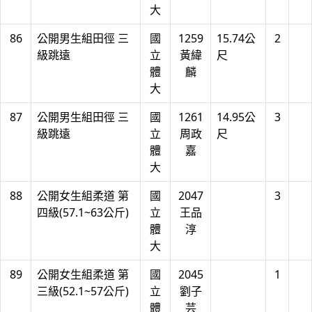
大
86
公開男生組田徑 三
國
1259
15.74公
2
級跳遠
立
黃緯
尺
體
麟
大
87
公開男生組田徑 三
國
1261
14.95公
3
級跳遠
立
周政
尺
體
嘉
大
88
公開女生組柔道 第
國
2047
3
四級(57.1~63公斤)
立
王品
體
淳
大
89
公開女生組柔道 第
國
2045
1
三級(52.1~57公斤)
立
劉子
體
芸