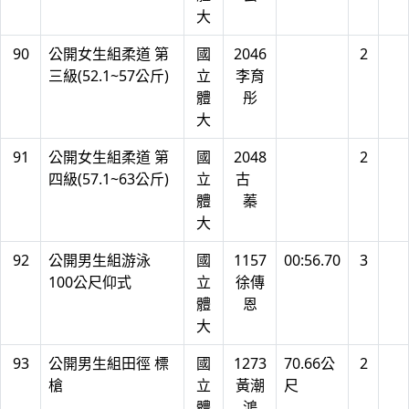
大
90
公開女生組柔道 第
國
2046
2
三級(52.1~57公斤)
立
李育
體
彤
大
91
公開女生組柔道 第
國
2048
2
四級(57.1~63公斤)
立
古
體
蓁
大
92
公開男生組游泳
國
1157
00:56.70
3
100公尺仰式
立
徐傳
體
恩
大
93
公開男生組田徑 標
國
1273
70.66公
2
槍
立
黃潮
尺
體
鴻