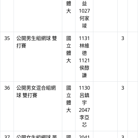
體
益
大
1027
何家
竣
35
公開男生組網球 雙
國
1131
3
打賽
立
林維
體
德
大
1121
侯醇
謙
36
公開男女混合組網
國
1130
3
球 雙打賽
立
呂鎮
體
宇
大
2047
李亞
芯
37
公開女生組網球 單
國
2041
3