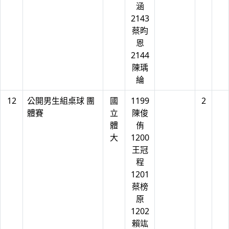
涵
2143
蔡昀
恩
2144
陳瑀
綸
12
公開男生組桌球 團
國
1199
2
體賽
立
陳俊
體
侑
大
1200
王冠
程
1201
蔡榜
原
1202
賴竑