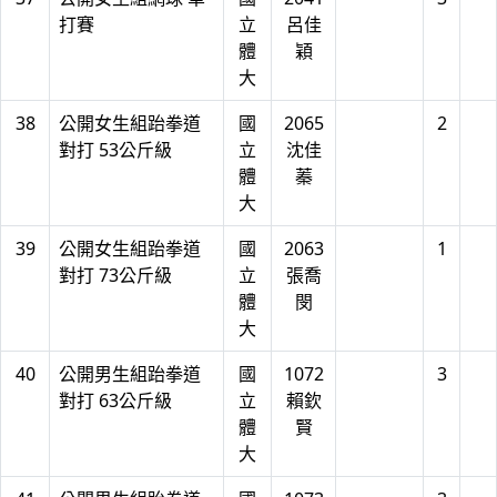
打賽
立
呂佳
體
穎
大
38
公開女生組跆拳道
國
2065
2
對打 53公斤級
立
沈佳
體
蓁
大
39
公開女生組跆拳道
國
2063
1
對打 73公斤級
立
張喬
體
閔
大
40
公開男生組跆拳道
國
1072
3
對打 63公斤級
立
賴欽
體
賢
大