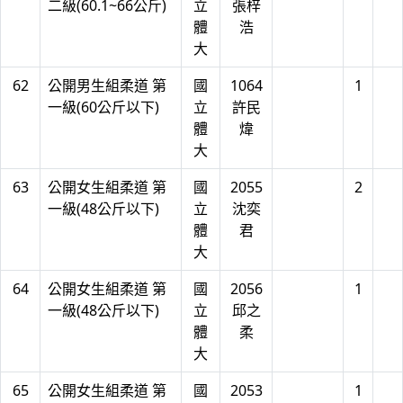
二級(60.1~66公斤)
立
張梓
體
浩
大
62
公開男生組柔道 第
國
1064
1
一級(60公斤以下)
立
許民
體
煒
大
63
公開女生組柔道 第
國
2055
2
一級(48公斤以下)
立
沈奕
體
君
大
64
公開女生組柔道 第
國
2056
1
一級(48公斤以下)
立
邱之
體
柔
大
65
公開女生組柔道 第
國
2053
1