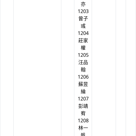
亦
1203
曾子
彧
1204
莊家
權
1205
汪品
翰
1206
蘇昱
綸
1207
彭靖
宥
1208
林一
帆