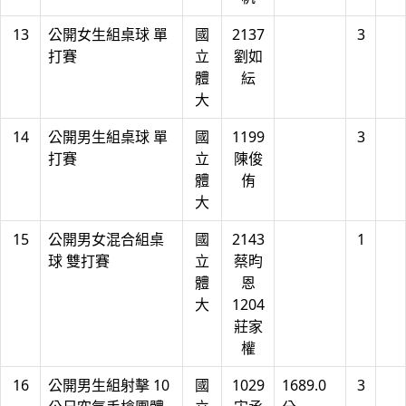
13
公開女生組桌球 單
國
2137
3
打賽
立
劉如
體
紜
大
14
公開男生組桌球 單
國
1199
3
打賽
立
陳俊
體
侑
大
15
公開男女混合組桌
國
2143
1
球 雙打賽
立
蔡昀
體
恩
大
1204
莊家
權
16
公開男生組射擊 10
國
1029
1689.0
3