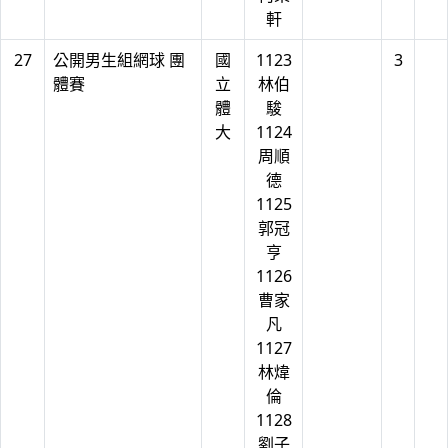
軒
27
公開男生組網球 團
國
1123
3
體賽
立
林伯
體
駿
大
1124
周順
德
1125
郭冠
亨
1126
曹家
凡
1127
林煒
倫
1128
劉子