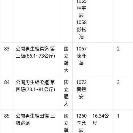
1055
林宇
辰
1058
彭耘
浩
83
公開男生組柔道 第
國
1067
2
三級(66.1~73公斤)
立
陳彥
體
華
大
84
公開男生組柔道 第
國
1072
3
四級(73.1~81公斤)
立
蔡鎧
體
安
大
85
公開男生組田徑 三
國
1260
16.34公
1
級跳遠
立
李允
尺
體
辰