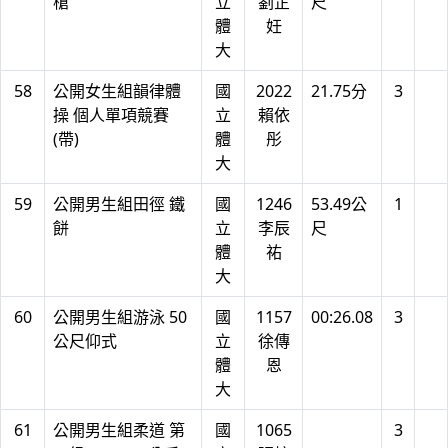
槍
立
劉芷
尺
體
妊
大
58
公開女生組韻律體
國
2022
21.75分
3
操 個人單項競賽
立
賴依
(帶)
體
彤
大
59
公開男生組田徑 鐵
國
1246
53.49公
1
餅
立
李辰
尺
體
祐
大
60
公開男生組游泳 50
國
1157
00:26.08
3
公尺仰式
立
徐傳
體
恩
大
61
公開男生組柔道 第
國
1065
3