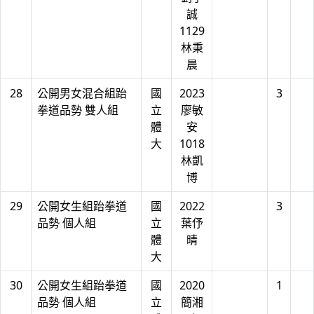
誠
1129
林秉
晨
28
公開男女混合組跆
國
2023
3
拳道品勢 雙人組
立
廖敏
體
安
大
1018
林凱
博
29
公開女生組跆拳道
國
2022
3
品勢 個人組
立
葉伃
體
晴
大
30
公開女生組跆拳道
國
2020
1
品勢 個人組
立
簡湘