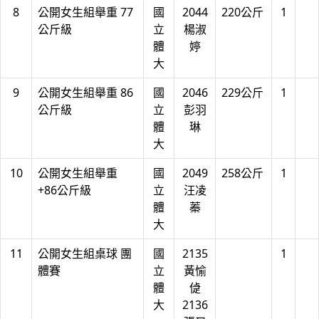
8
公開女生組舉重 77
國
2044
220公斤
1
公斤級
立
楊淑
體
婷
大
9
公開女生組舉重 86
國
2046
229公斤
1
公斤級
立
彭羽
體
琳
大
10
公開女生組舉重
國
2049
258公斤
1
+86公斤級
立
汪凌
體
蓁
大
11
公開女生組桌球 團
國
2135
1
體賽
立
黃愉
體
偼
大
2136