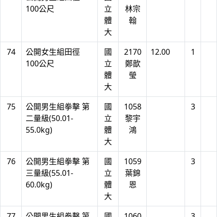
100公尺
立
林宗
體
翰
大
74
公開女生組田徑
國
2170
12.00
1
100公尺
立
鄭歆
體
瑩
大
75
公開男生組拳擊 第
國
1058
3
二量級(50.01-
立
黎宇
55.0kg)
體
鴻
大
76
公開男生組拳擊 第
國
1059
3
三量級(55.01-
立
葉錦
60.0kg)
體
恩
大
77
公開男生組拳擊 第
國
1060
3