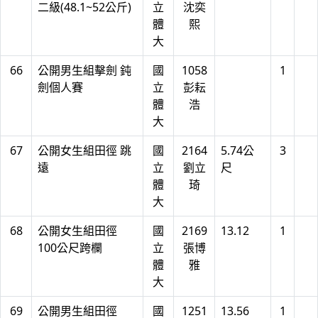
二級(48.1~52公斤)
立
沈奕
體
熙
大
66
公開男生組擊劍 鈍
國
1058
1
劍個人賽
立
彭耘
體
浩
大
67
公開女生組田徑 跳
國
2164
5.74公
3
遠
立
劉立
尺
體
琦
大
68
公開女生組田徑
國
2169
13.12
1
100公尺跨欄
立
張博
體
雅
大
69
公開男生組田徑
國
1251
13.56
1