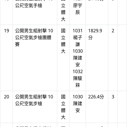
公尺空氣手槍
立
廖宇
體
辰
大
19
公開男生組射擊 10
國
1031
1829.9
2
公尺空氣步槍團體
立
楊子
分
賽
體
謙
大
1030
陳建
安
1032
陳駿
箖
20
公開男生組射擊 10
國
1030
226.4分
3
公尺空氣步槍
立
陳建
體
安
大