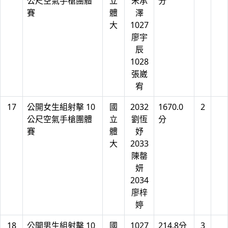
公尺空氣手槍團體
立
宋承
分
賽
體
澤
大
1027
廖宇
辰
1028
張崴
宥
17
公開女生組射擊 10
國
2032
1670.0
2
公尺空氣手槍團體
立
劉恆
分
賽
體
妤
大
2033
陳罄
妍
2034
廖梓
婷
18
公開男生組射擊 10
國
1027
214.8分
3