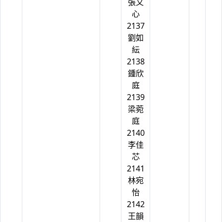
張又
心
2137
劉如
紜
2138
鍾欣
庭
2139
梁菀
庭
2140
李佳
芯
2141
林宛
怡
2142
王韻