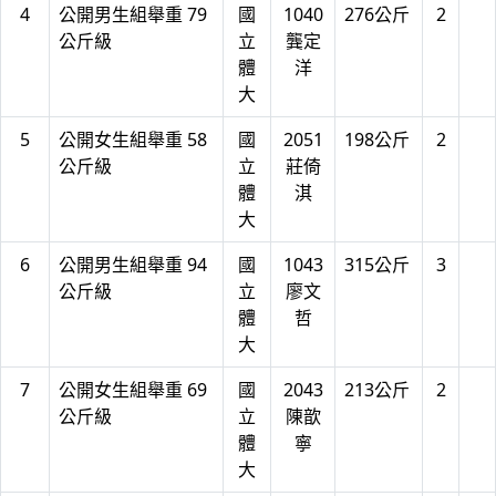
4
公開男生組舉重 79
國
1040
276公斤
2
公斤級
立
龔定
體
洋
大
5
公開女生組舉重 58
國
2051
198公斤
2
公斤級
立
莊倚
體
淇
大
6
公開男生組舉重 94
國
1043
315公斤
3
公斤級
立
廖文
體
哲
大
7
公開女生組舉重 69
國
2043
213公斤
2
公斤級
立
陳歆
體
寧
大