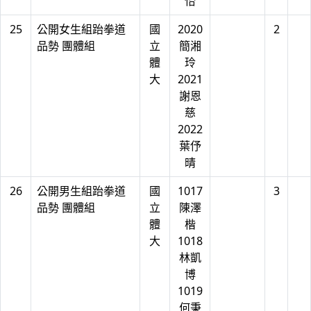
怡
25
公開女生組跆拳道
國
2020
2
品勢 團體組
立
簡湘
體
玲
大
2021
謝恩
慈
2022
葉伃
晴
26
公開男生組跆拳道
國
1017
3
品勢 團體組
立
陳澤
體
楷
大
1018
林凱
博
1019
何秉