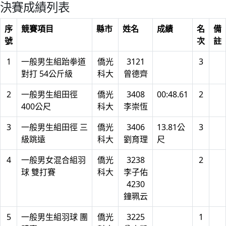
決賽成績列表
序
競賽項目
縣市
姓名
成績
名
備
號
次
註
1
一般男生組跆拳道
僑光
3121
3
對打 54公斤級
科大
曾德齊
2
一般男生組田徑
僑光
3408
00:48.61
2
400公尺
科大
李崇恆
3
一般男生組田徑 三
僑光
3406
13.81公
3
級跳遠
科大
劉育理
尺
4
一般男女混合組羽
僑光
3238
2
球 雙打賽
科大
李子佑
4230
鐘珮云
5
一般男生組羽球 團
僑光
3225
1