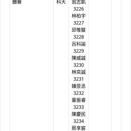
體賽
科大
翁志凱
3226
林柏宇
3227
邱惟駿
3228
呂科諭
3229
陳威誠
3230
林奕誠
3231
鐘昱丞
3232
童振睿
3233
陳慶民
3234
蔡享宸