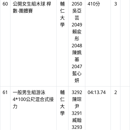
60
公開女生組木球 桿
輔
2050
410分
3
數-團體賽
仁
吳亞
大
芸
學
2049
賴兪
彤
2048
陳姵
蓁
2047
藍心
妍
61
一般男生組游泳
輔
3292
04:13.74
2
4*100公尺混合式接
仁
陳琮
力
大
尹
學
3291
臧翰
3293