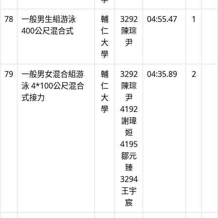
78
一般男生組游泳
輔
3292
04:55.47
1
400公尺混合式
仁
陳琮
大
尹
學
79
一般男女混合組游
輔
3292
04:35.89
2
泳 4*100公尺混合
仁
陳琮
式接力
大
尹
學
4192
謝瑋
姮
4195
鄒元
臻
3294
王宇
宸