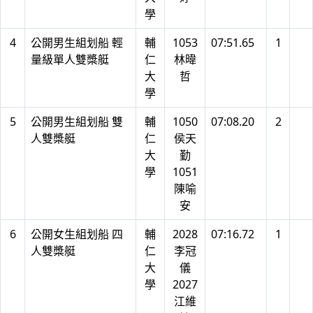
學
4
公開男生組划船 輕
輔
1053
07:51.65
1
量級單人雙槳艇
仁
林暐
大
哲
學
5
公開男生組划船 雙
輔
1050
07:08.20
2
人雙槳艇
仁
侯天
大
勤
學
1051
陳喻
安
6
公開女生組划船 四
輔
2028
07:16.72
1
人雙槳艇
仁
李冠
大
儀
學
2027
江維