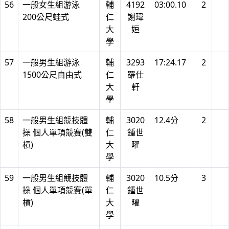
56
一般女生組游泳
輔
4192
03:00.10
2
200公尺蛙式
仁
謝瑋
大
姮
學
57
一般男生組游泳
輔
3293
17:24.17
2
1500公尺自由式
仁
羅仕
大
軒
學
58
一般男生組競技體
輔
3020
12.4分
2
操 個人單項競賽(雙
仁
鍾世
槓)
大
曜
學
59
一般男生組競技體
輔
3020
10.5分
3
操 個人單項競賽(單
仁
鍾世
槓)
大
曜
學