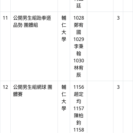
廷
11
公開男生組跆拳道
輔
1028
3
品勢 團體組
仁
鄭宥
大
國
學
1029
李秉
翰
1030
林宥
辰
12
公開男生組網球 團
輔
1156
3
體賽
仁
趙定
大
均
學
1157
陳柏
鈞
1158