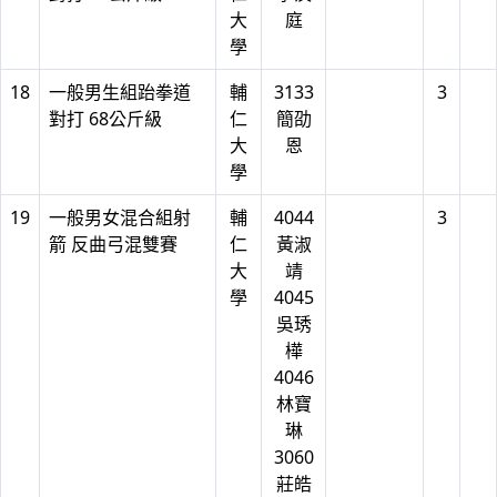
大
庭
學
18
一般男生組跆拳道
輔
3133
3
對打 68公斤級
仁
簡劭
大
恩
學
19
一般男女混合組射
輔
4044
3
箭 反曲弓混雙賽
仁
黃淑
大
靖
學
4045
吳琇
樺
4046
林寶
琳
3060
莊皓