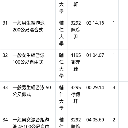
大
軒
學
31
一般男生組游泳
輔
3292
02:14.16
1
200公尺混合式
仁
陳琮
大
尹
學
32
一般女生組游泳
輔
4195
01:04.07
1
100公尺自由式
仁
鄒元
大
臻
學
33
一般男生組游泳 50
輔
3295
00:29.14
3
公尺仰式
仁
徐傳
大
玗
學
34
一般男女混合組游
輔
3292
04:05.69
2
泳 4*100公尺自由
仁
陳琮