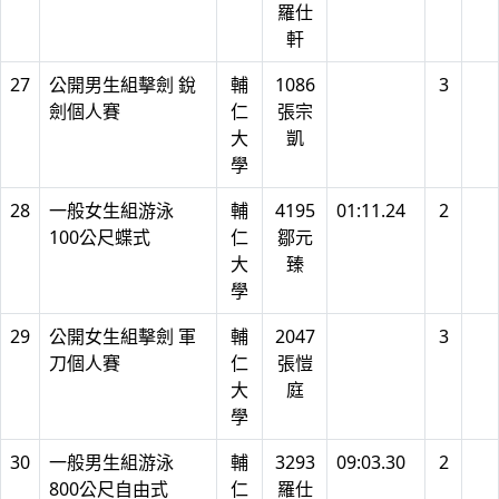
羅仕
軒
27
公開男生組擊劍 銳
輔
1086
3
劍個人賽
仁
張宗
大
凱
學
28
一般女生組游泳
輔
4195
01:11.24
2
100公尺蝶式
仁
鄒元
大
臻
學
29
公開女生組擊劍 軍
輔
2047
3
刀個人賽
仁
張愷
大
庭
學
30
一般男生組游泳
輔
3293
09:03.30
2
800公尺自由式
仁
羅仕