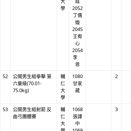
大
庭
學
2052
丁儒
嫙
2045
王宥
心
2054
李
恩
52
公開男生組拳擊 第
輔
1080
2
六量級(70.01-
仁
甘家
75.0kg)
大
葳
學
53
公開男生組射箭 反
輔
1068
3
曲弓團體賽
仁
張譯
大
中
學
1069