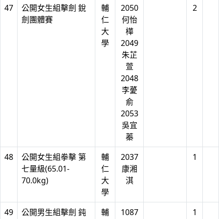
47
公開女生組擊劍 銳
輔
2050
2
劍團體賽
仁
何怡
大
樺
學
2049
朱芷
萱
2048
李薆
俞
2053
吳宜
蓁
48
公開女生組拳擊 第
輔
2037
1
七量級(65.01-
仁
康湘
70.0kg)
大
淇
學
49
公開男生組擊劍 鈍
輔
1087
1