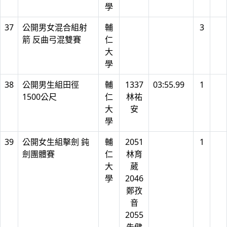
學
37
公開男女混合組射
輔
3
箭 反曲弓混雙賽
仁
大
學
38
公開男生組田徑
輔
1337
03:55.99
1
1500公尺
仁
林祐
大
安
學
39
公開女生組擊劍 鈍
輔
2051
1
劍團體賽
仁
林育
大
葳
學
2046
鄭孜
音
2055