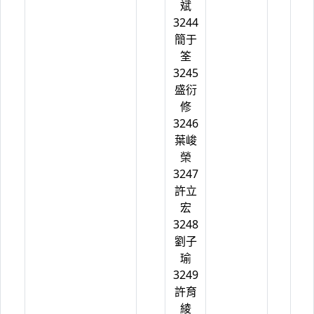
斌
3244
簡于
筌
3245
盛衍
修
3246
葉峻
榮
3247
許立
宏
3248
劉子
瑜
3249
許育
綾