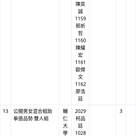
陳奕
誠
1159
蔡昕
哲
1160
陳耀
宏
1161
歐傑
文
1162
廖浩
廷
13
公開男女混合組跆
輔
2029
3
拳道品勢 雙人組
仁
柯品
大
廷
學
1028