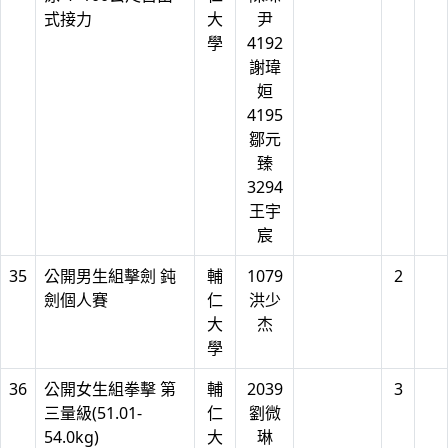
式接力
大
尹
學
4192
謝瑋
姮
4195
鄒元
臻
3294
王宇
宸
35
公開男生組擊劍 鈍
輔
1079
2
劍個人賽
仁
洪少
大
杰
學
36
公開女生組拳擊 第
輔
2039
3
三量級(51.01-
仁
劉微
54.0kg)
大
琳