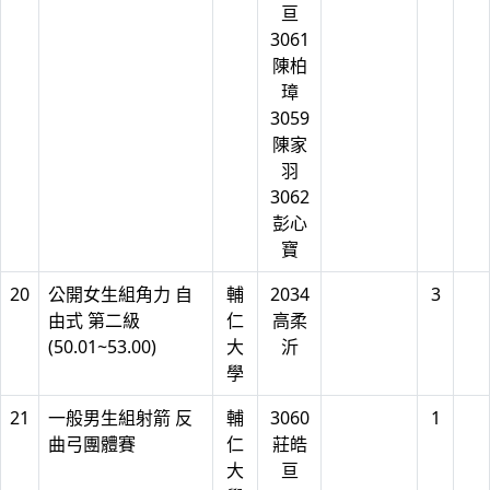
亘
3061
陳柏
璋
3059
陳家
羽
3062
彭心
寶
20
公開女生組角力 自
輔
2034
3
由式 第二級
仁
高柔
(50.01~53.00)
大
沂
學
21
一般男生組射箭 反
輔
3060
1
曲弓團體賽
仁
莊皓
大
亘