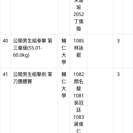
朱健
瑜
2052
丁儒
嫙
40
公開男生組拳擊 第
輔
1085
3
三量級(55.01-
仁
林詠
60.0kg)
大
叡
學
41
公開男生組擊劍 軍
輔
1082
3
刀團體賽
仁
顏名
大
駿
學
1081
吳冠
廷
1083
蔣偉
仁