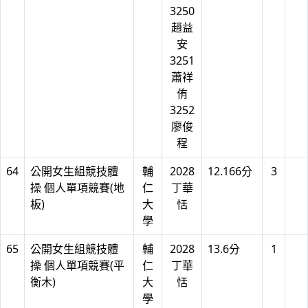
3250
趙益
安
3251
蕭祥
侑
3252
廖俊
程
64
公開女生組競技體
輔
2028
12.166分
3
操 個人單項競賽(地
仁
丁華
板)
大
恬
學
65
公開女生組競技體
輔
2028
13.6分
1
操 個人單項競賽(平
仁
丁華
衡木)
大
恬
學