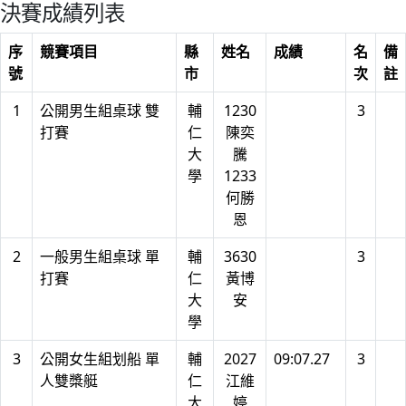
決賽成績列表
序
競賽項目
縣
姓名
成績
名
備
號
市
次
註
1
公開男生組桌球 雙
輔
1230
3
打賽
仁
陳奕
大
騰
學
1233
何勝
恩
2
一般男生組桌球 單
輔
3630
3
打賽
仁
黃博
大
安
學
3
公開女生組划船 單
輔
2027
09:07.27
3
人雙槳艇
仁
江維
大
婷