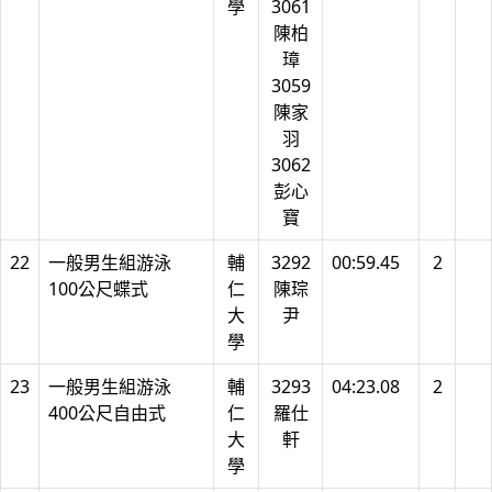
學
3061
陳柏
璋
3059
陳家
羽
3062
彭心
寶
22
一般男生組游泳
輔
3292
00:59.45
2
100公尺蝶式
仁
陳琮
大
尹
學
23
一般男生組游泳
輔
3293
04:23.08
2
400公尺自由式
仁
羅仕
大
軒
學