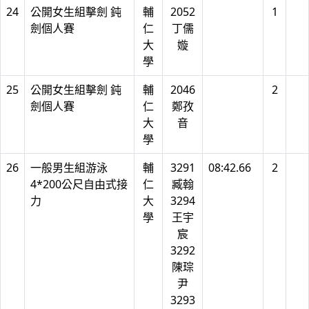
24
公開女生組擊劍 鈍
輔
2052
1
劍個人賽
仁
丁儒
大
嫙
學
25
公開女生組擊劍 鈍
輔
2046
2
劍個人賽
仁
鄭孜
大
音
學
26
一般男生組游泳
輔
3291
08:42.66
2
4*200公尺自由式接
仁
臧翰
力
大
3294
學
王宇
宸
3292
陳琮
尹
3293