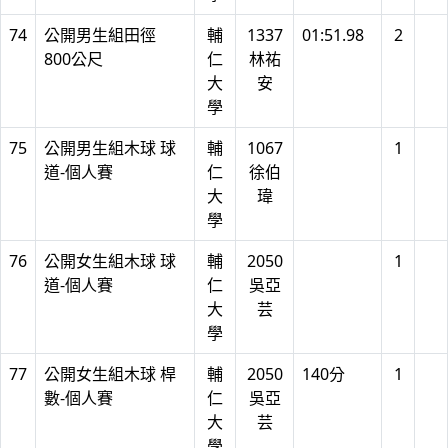
74
公開男生組田徑
輔
1337
01:51.98
2
800公尺
仁
林祐
大
安
學
75
公開男生組木球 球
輔
1067
1
道-個人賽
仁
徐伯
大
瑋
學
76
公開女生組木球 球
輔
2050
1
道-個人賽
仁
吳亞
大
芸
學
77
公開女生組木球 桿
輔
2050
140分
1
數-個人賽
仁
吳亞
大
芸
學