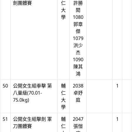
劍團體賽
仁
許勝
大
閎
學
1080
郭章
傑
1079
洪少
杰
1090
陳其
鴻
50
公開女生組拳擊 第
輔
2038
1
八量級(70.01-
仁
卓妤
75.0kg)
大
庭
學
51
公開女生組擊劍 軍
輔
2047
1
刀團體賽
仁
張愷