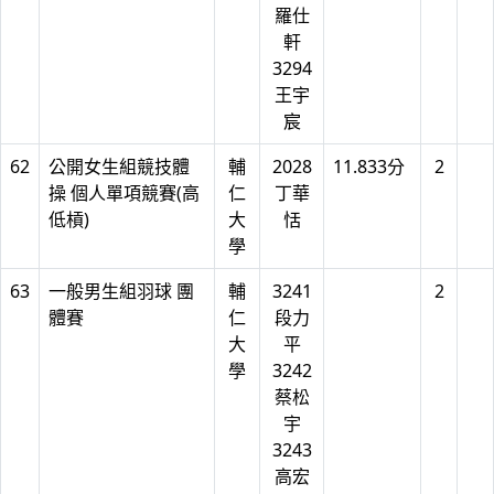
羅仕
軒
3294
王宇
宸
62
公開女生組競技體
輔
2028
11.833分
2
操 個人單項競賽(高
仁
丁華
低槓)
大
恬
學
63
一般男生組羽球 團
輔
3241
2
體賽
仁
段力
大
平
學
3242
蔡松
宇
3243
高宏