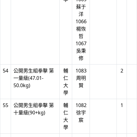
蘇于
洋
1066
楊恢
哲
1067
吳秉
修
54
公開男生組拳擊 第
輔
1083
2
一量級(47.01-
仁
周明
50.0kg)
大
賢
學
55
公開男生組拳擊 第
輔
1082
1
十量級(90+kg)
仁
徐宇
大
宸
學