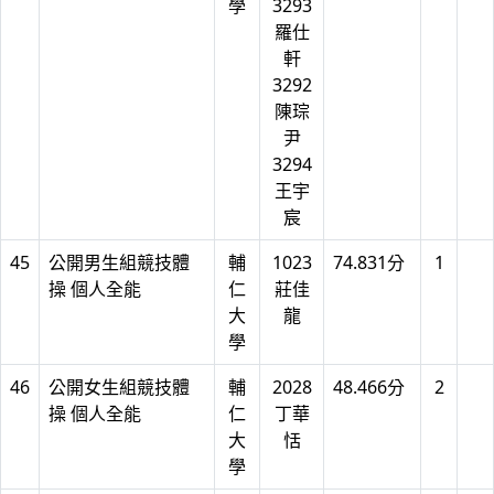
學
3293
羅仕
軒
3292
陳琮
尹
3294
王宇
宸
45
公開男生組競技體
輔
1023
74.831分
1
操 個人全能
仁
莊佳
大
龍
學
46
公開女生組競技體
輔
2028
48.466分
2
操 個人全能
仁
丁華
大
恬
學