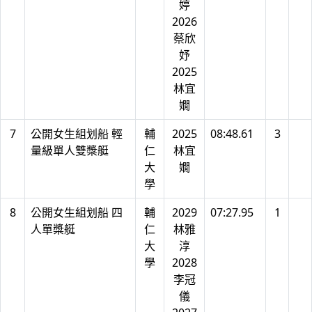
婷
2026
蔡欣
妤
2025
林宜
嫺
7
公開女生組划船 輕
輔
2025
08:48.61
3
量級單人雙槳艇
仁
林宜
大
嫺
學
8
公開女生組划船 四
輔
2029
07:27.95
1
人單槳艇
仁
林雅
大
淳
學
2028
李冠
儀