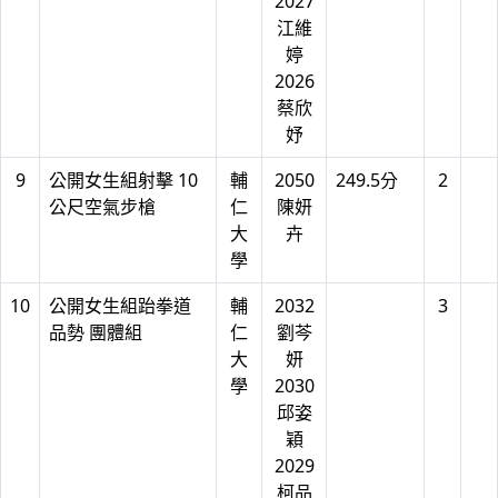
2027
江維
婷
2026
蔡欣
妤
9
公開女生組射擊 10
輔
2050
249.5分
2
公尺空氣步槍
仁
陳妍
大
卉
學
10
公開女生組跆拳道
輔
2032
3
品勢 團體組
仁
劉芩
大
妍
學
2030
邱姿
穎
2029
柯品