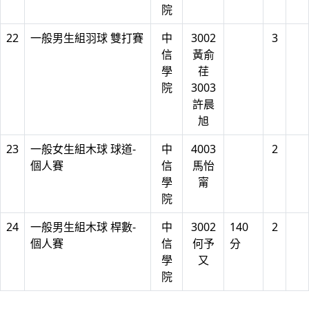
院
22
一般男生組羽球 雙打賽
中
3002
3
信
黃俞
學
荏
院
3003
許晨
旭
23
一般女生組木球 球道-
中
4003
2
個人賽
信
馬怡
學
甯
院
24
一般男生組木球 桿數-
中
3002
140
2
個人賽
信
何予
分
學
又
院