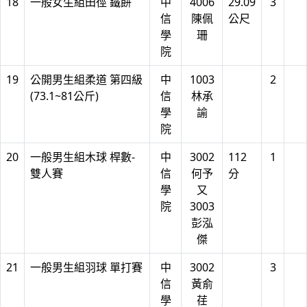
18
一般女生組田徑 鐵餅
中
4006
29.09
3
信
陳佩
公尺
學
珊
院
19
公開男生組柔道 第四級
中
1003
2
(73.1~81公斤)
信
林承
學
諭
院
20
一般男生組木球 桿數-
中
3002
112
1
雙人賽
信
何予
分
學
又
院
3003
彭泓
傑
21
一般男生組羽球 單打賽
中
3002
3
信
黃俞
學
荏