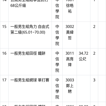
68公斤級
信
徐晧
學
祐
院
15
一般男生組角力 自由式
中
3002
2
第二級(65.01~70.00)
信
黃緯
學
哲
院
16
一般男生組田徑 鐵餅
中
3011
34.72
2
信
高育
公尺
學
煒
院
17
一般男生組網球 單打賽
中
3003
3
信
鄭上
學
騁
院