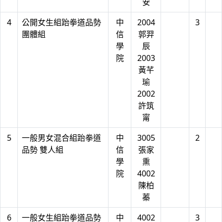
安
4
公開女生組跆拳道品勢
中
2004
3
團體組
信
郭羿
學
辰
院
2003
黃芊
瑜
2002
許筑
甯
5
一般男女混合組跆拳道
中
3005
2
品勢 雙人組
信
張家
學
熏
院
4002
陳柏
蓁
6
一般女生組跆拳道品勢
中
4002
3