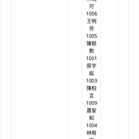
可
1006
王明
芳
1005
陳郁
勲
1001
蔡宇
紘
1003
陳柏
言
1009
蕭家
和
1004
林宥