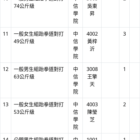
74公斤級
信
吳東
學
昇
院
11
一般女生組跆拳道對打
中
4002
3
49公斤級
信
黃梓
學
沂
院
12
一般男生組跆拳道對打
中
3008
1
63公斤級
信
王擎
學
天
院
13
一般女生組跆拳道對打
中
4003
2
53公斤級
信
陳瑩
學
芝
院
14
公開男生組跆拳道對打
中
1001
1