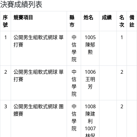
決賽成績列表
序
競賽項目
縣
姓名
成績
名
備
號
市
次
註
1
公開男生組軟式網球 單
中
1005
1
打賽
信
陳郁
學
勲
院
2
公開男生組軟式網球 單
中
1006
2
打賽
信
王明
學
芳
院
3
公開男生組軟式網球 團
中
1008
2
體賽
信
陳建
學
利
院
1007
林倪