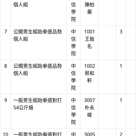
個人組
信
陳柏
學
蓁
院
7
公開男生組跆拳道品勢
中
1001
3
個人組
信
王敍
學
名
院
8
公開男生組跆拳道品勢
中
1002
1
個人組
信
蔡和
學
軒
院
9
一般男生組跆拳道對打
中
3007
1
54公斤級
信
朴永
學
峻
院
10
一般男生組跆拳道對打
中
3005
2