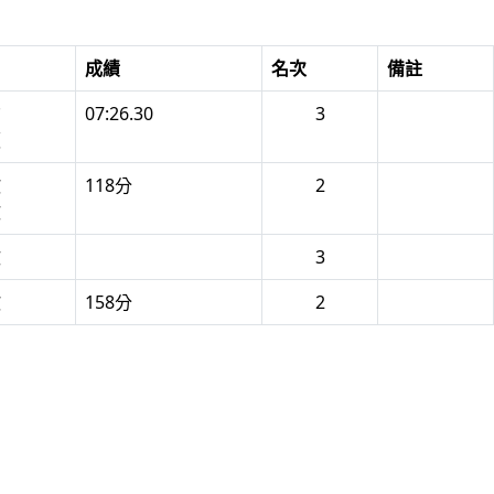
成績
名次
備註
鈞
07:26.30
3
碩
歆
118分
2
欣
欣
3
歆
158分
2