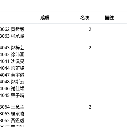
成績
名次
備註
3062 黃鐙毅
2
3063 楊承峻
4043 鄭梓芸
2
4042 徐沛涵
4041 沈佩旻
4044 梁芷綾
4047 黃宇微
4048 鄭斯云
4046 謝佳穎
4045 蔡子晴
3064 王念主
2
3063 楊承峻
3062 黃鐙毅