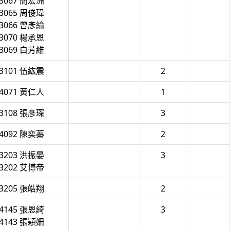
3067 簡宏洲
3065 周俊瑋
3066 曾彥綸
3070 楊承恩
3069 白芳維
3101 伍紘震
2
4071 黃仁人
1
3108 張彥琛
3
4092 陳奕蓁
2
3203 洪振晏
3
3202 艾博帝
3205 張皓翔
2
4145 張恩綺
3
4143 張穎姍