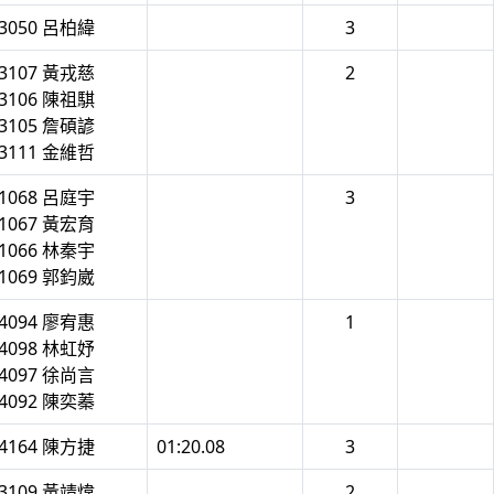
3050 呂柏緯
3
3107 黃戎慈
2
3106 陳祖騏
3105 詹碩諺
3111 金維哲
1068 呂庭宇
3
1067 黃宏育
1066 林秦宇
1069 郭鈞崴
4094 廖宥惠
1
4098 林虹妤
4097 徐尚言
4092 陳奕蓁
4164 陳方捷
01:20.08
3
3109 黃靖煒
2