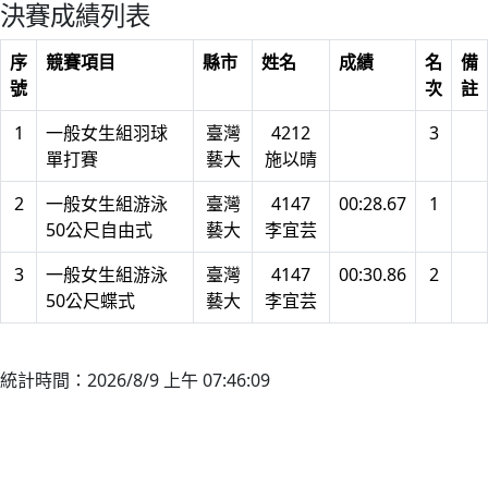
決賽成績列表
序
競賽項目
縣市
姓名
成績
名
備
號
次
註
1
一般女生組羽球
臺灣
4212
3
單打賽
藝大
施以晴
2
一般女生組游泳
臺灣
4147
00:28.67
1
50公尺自由式
藝大
李宜芸
3
一般女生組游泳
臺灣
4147
00:30.86
2
50公尺蝶式
藝大
李宜芸
統計時間：2026/8/9 上午 07:46:09