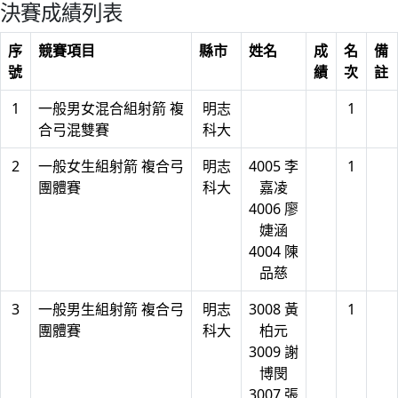
決賽成績列表
序
競賽項目
縣市
姓名
成
名
備
號
績
次
註
1
一般男女混合組射箭 複
明志
1
合弓混雙賽
科大
2
一般女生組射箭 複合弓
明志
4005 李
1
團體賽
科大
嘉凌
4006 廖
婕涵
4004 陳
品慈
3
一般男生組射箭 複合弓
明志
3008 黃
1
團體賽
科大
柏元
3009 謝
博閔
3007 張