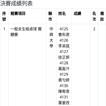
決賽成績列表
序
競賽項目
縣
姓名
成績
名
備
號
市
次
註
1
一般女生組桌球 團
中
4125
2
體賽
興
曹彤君
大
4126
學
李采庭
4127
徐芷妍
4128
萬盈汘
4129
黃勻妍
4130
陳宥恩
4131
董晏孜