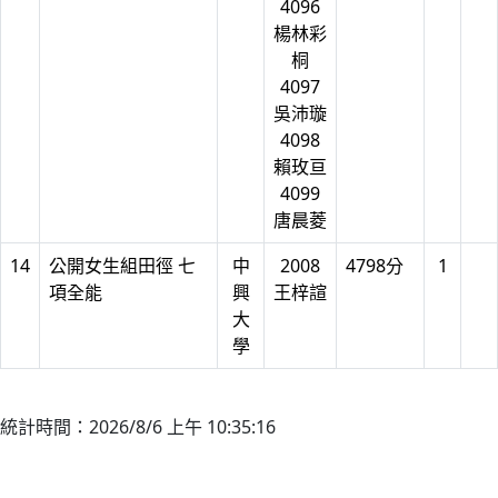
4096
楊林彩
桐
4097
吳沛璇
4098
賴玫亘
4099
唐晨菱
14
公開女生組田徑 七
中
2008
4798分
1
項全能
興
王梓諠
大
學
統計時間：2026/8/6 上午 10:35:16