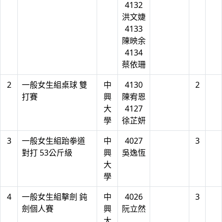
4132
洪文婕
4133
陳映余
4134
蔡依珊
2
一般女生組桌球 雙
中
4130
2
打賽
興
陳宥恩
大
4127
學
徐芷妍
3
一般女生組跆拳道
中
4027
3
對打 53公斤級
興
吳逸恆
大
學
4
一般女生組擊劍 鈍
中
4026
3
劍個人賽
興
阮立然
大