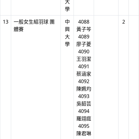
大
學
13
一般女生組羽球 團
中
4088
2
體賽
興
黃子芩
大
4089
學
廖子菱
4090
王羽潔
4091
蔡涵家
4092
陳姵均
4093
吳韶芸
4094
羅翊庭
4095
陳君琳