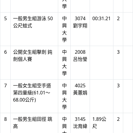
學
5
一般男生組游泳 50
中
3074
00:31.21
2
公尺蛙式
興
劉宇翔
大
學
6
公開女生組擊劍 鈍
中
2008
3
劍個人賽
興
呂怡瑩
大
學
7
一般女生組空手道
中
4025
3
第四量級(61.01～
興
黃蕙娟
68.00公斤)
大
學
8
一般男生組田徑 跳
中
3145
1.89公
2
高
興
沈育緯
尺