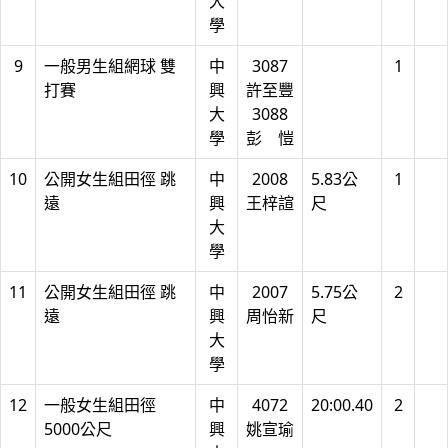
大
學
9
一般男生組網球 雙
中
3087
1
打賽
興
許至豐
大
3088
學
彭 愷
10
公開女生組田徑 跳
中
2008
5.83公
1
遠
興
王梓諠
尺
大
學
11
公開女生組田徑 跳
中
2007
5.75公
2
遠
興
周怡新
尺
大
學
12
一般女生組田徑
中
4072
20:00.40
2
5000公尺
興
姚宣瑜