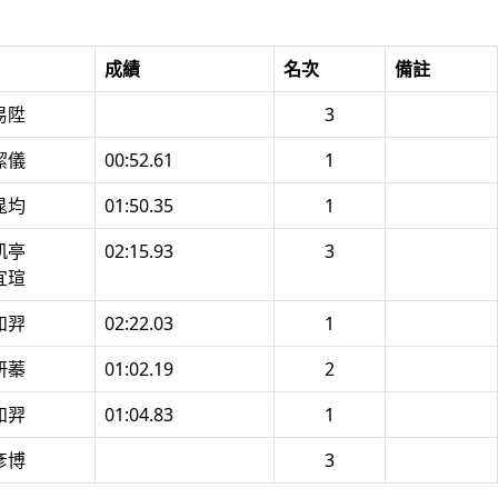
成績
名次
備註
賴易陞
3
金潔儀
00:52.61
1
林晁均
01:50.35
1
蕭凱亭
02:15.93
3
郭宜瑄
李如羿
02:22.03
1
羅妍蓁
01:02.19
2
李如羿
01:04.83
1
王彥博
3