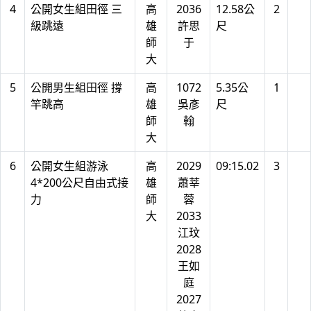
4
公開女生組田徑 三
高
2036
12.58公
2
級跳遠
雄
許思
尺
師
于
大
5
公開男生組田徑 撐
高
1072
5.35公
1
竿跳高
雄
吳彥
尺
師
翰
大
6
公開女生組游泳
高
2029
09:15.02
3
4*200公尺自由式接
雄
蕭莘
力
師
蓉
大
2033
江玟
2028
王如
庭
2027