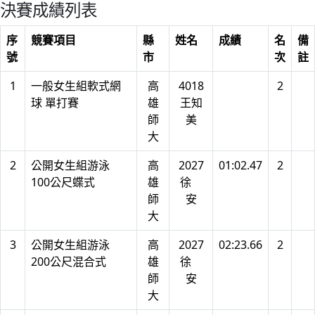
決賽成績列表
序
競賽項目
縣
姓名
成績
名
備
號
市
次
註
1
一般女生組軟式網
高
4018
2
球 單打賽
雄
王知
師
美
大
2
公開女生組游泳
高
2027
01:02.47
2
100公尺蝶式
雄
徐
師
安
大
3
公開女生組游泳
高
2027
02:23.66
2
200公尺混合式
雄
徐
師
安
大