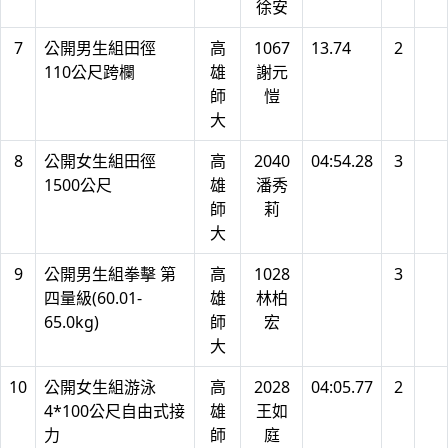
徐安
7
公開男生組田徑
高
1067
13.74
2
110公尺跨欄
雄
謝元
師
愷
大
8
公開女生組田徑
高
2040
04:54.28
3
1500公尺
雄
潘秀
師
莉
大
9
公開男生組拳擊 第
高
1028
3
四量級(60.01-
雄
林柏
65.0kg)
師
宏
大
10
公開女生組游泳
高
2028
04:05.77
2
4*100公尺自由式接
雄
王如
力
師
庭