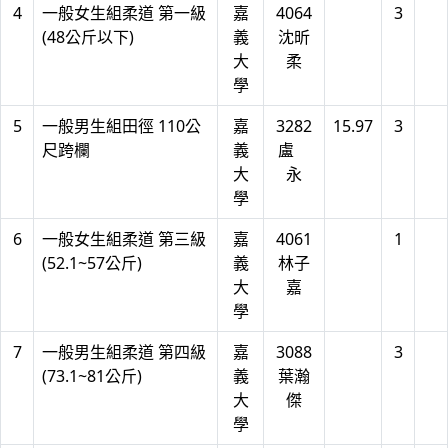
4
一般女生組柔道 第一級
嘉
4064
3
(48公斤以下)
義
沈昕
大
柔
學
5
一般男生組田徑 110公
嘉
3282
15.97
3
尺跨欄
義
盧
大
永
學
6
一般女生組柔道 第三級
嘉
4061
1
(52.1~57公斤)
義
林子
大
嘉
學
7
一般男生組柔道 第四級
嘉
3088
3
(73.1~81公斤)
義
葉瀚
大
傑
學