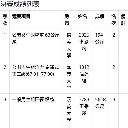
決賽成績列表
序
競賽項目
縣
姓名
成績
名
備
號
市
次
註
1
公開女生組舉重 63公斤
嘉
2025
194
2
級
義
李恩
公斤
大
昀
學
2
公開男生組角力 希羅式
嘉
1012
2
第三級(67.01~77.00)
義
譚銍
大
緯
學
3
一般男生組田徑 標槍
嘉
3283
56.34
3
義
王秉
公尺
大
琰
學