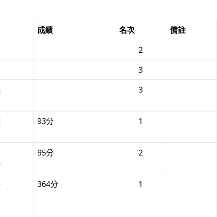
成績
名次
備註
媛
2
媛
3
儀
3
圓
樺
93分
1
禧
宇
95分
2
鴻
鴻
364分
1
禧
宇