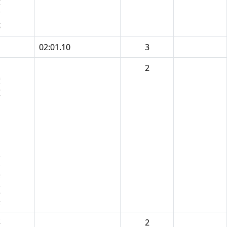
瑋
鈞
樺
彥
02:01.10
3
易
2
駿
欣
丞
嵒
朋
安
霆
睿
喆
順
辰
禧
2