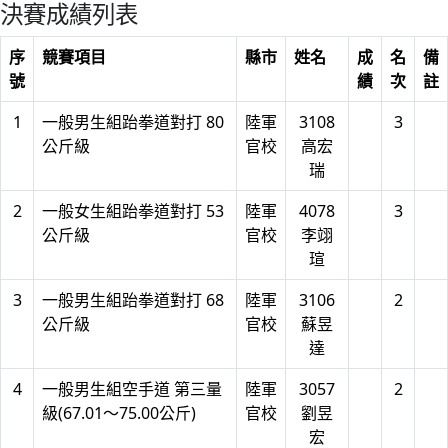
決賽成績列表
序
競賽項目
縣市
姓名
成
名
備
號
績
次
註
1
一般男生組跆拳道對打 80
陸軍
3108
3
公斤級
官校
高宏
瑞
2
一般女生組跆拳道對打 53
陸軍
4078
3
公斤級
官校
李翊
瑄
3
一般男生組跆拳道對打 68
陸軍
3106
2
公斤級
官校
蘇昱
達
4
一般男生組空手道 第三量
陸軍
3057
2
級(67.01～75.00公斤)
官校
劉昱
宏