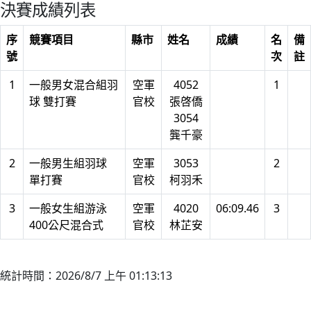
決賽成績列表
序
競賽項目
縣市
姓名
成績
名
備
號
次
註
1
一般男女混合組羽
空軍
4052
1
球 雙打賽
官校
張啓僑
3054
龔千豪
2
一般男生組羽球
空軍
3053
2
單打賽
官校
柯羽禾
3
一般女生組游泳
空軍
4020
06:09.46
3
400公尺混合式
官校
林芷安
統計時間：2026/8/7 上午 01:13:13