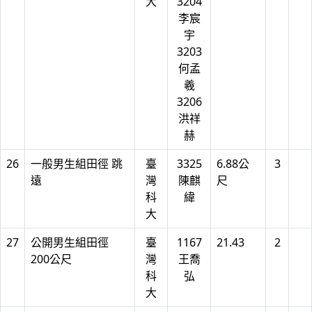
大
3204
李宸
宇
3203
何孟
羲
3206
洪祥
赫
26
一般男生組田徑 跳
臺
3325
6.88公
3
遠
灣
陳麒
尺
科
緯
大
27
公開男生組田徑
臺
1167
21.43
2
200公尺
灣
王喬
科
弘
大