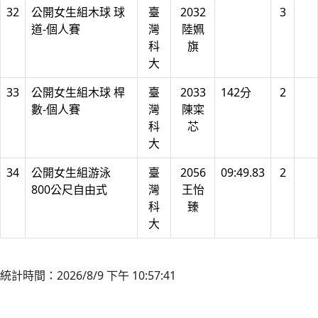
32
公開女生組木球 球
臺
2032
3
道-個人賽
灣
陸姵
科
旗
大
33
公開女生組木球 桿
臺
2033
142分
2
數-個人賽
灣
陳寀
科
芯
大
34
公開女生組游泳
臺
2056
09:49.83
2
800公尺自由式
灣
王怡
科
臻
大
統計時間：2026/8/9 下午 10:57:41