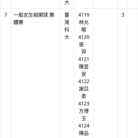
大
7
一般女生組網球 團
臺
4119
3
體賽
灣
林允
科
暘
大
4120
張
羿
4121
陳昱
安
4122
謝苡
柔
4123
方博
玉
4124
陳品