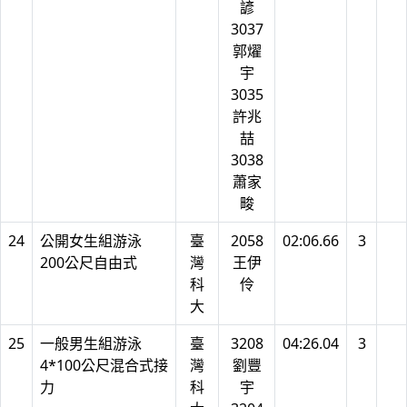
諺
3037
郭燿
宇
3035
許兆
喆
3038
蕭家
畯
24
公開女生組游泳
臺
2058
02:06.66
3
200公尺自由式
灣
王伊
科
伶
大
25
一般男生組游泳
臺
3208
04:26.04
3
4*100公尺混合式接
灣
劉豐
力
科
宇