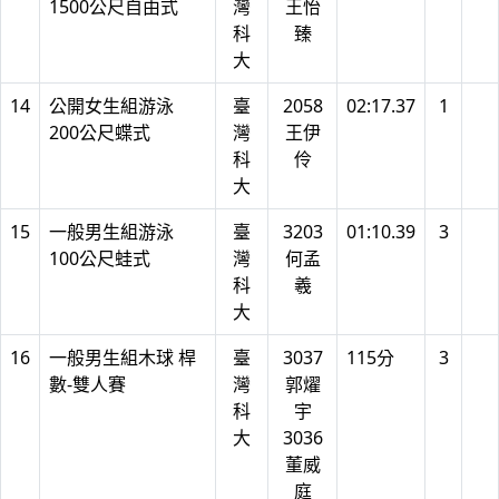
1500公尺自由式
灣
王怡
科
臻
大
14
公開女生組游泳
臺
2058
02:17.37
1
200公尺蝶式
灣
王伊
科
伶
大
15
一般男生組游泳
臺
3203
01:10.39
3
100公尺蛙式
灣
何孟
科
羲
大
16
一般男生組木球 桿
臺
3037
115分
3
數-雙人賽
灣
郭燿
科
宇
大
3036
董威
庭