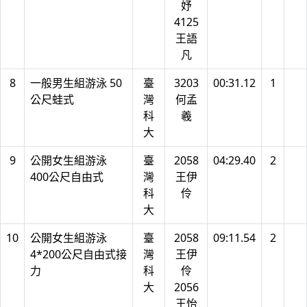
妤
4125
王語
凡
8
一般男生組游泳 50
臺
3203
00:31.12
1
公尺蛙式
灣
何孟
科
羲
大
9
公開女生組游泳
臺
2058
04:29.40
2
400公尺自由式
灣
王伊
科
伶
大
10
公開女生組游泳
臺
2058
09:11.54
2
4*200公尺自由式接
灣
王伊
力
科
伶
大
2056
王怡