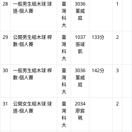
28
一般男生組木球 球
臺
3036
1
道-個人賽
灣
董威
科
庭
大
29
公開男生組木球 桿
臺
1037
133分
2
數-個人賽
灣
張竣
科
凱
大
30
一般男生組木球 桿
臺
3036
142分
3
數-個人賽
灣
董威
科
庭
大
31
公開女生組木球 球
臺
2034
2
道-個人賽
灣
廖宸
科
珮
大