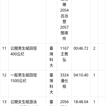
臻
2054
呂治
慧
2057
簡瑋
伶
11
公開男生組田徑
臺
1167
00:46.72
2
400公尺
灣
王喬
科
弘
大
12
一般男生組田徑
臺
3324
04:10.40
1
1500公尺
灣
潘仕
科
桓
大
13
公開女生組游泳
臺
2056
18:48.04
1