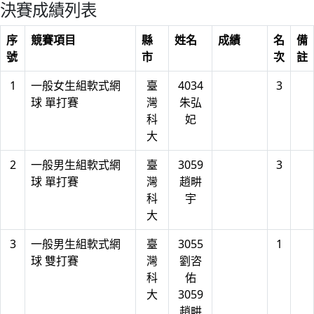
決賽成績列表
序
競賽項目
縣
姓名
成績
名
備
號
市
次
註
1
一般女生組軟式網
臺
4034
3
球 單打賽
灣
朱弘
科
妃
大
2
一般男生組軟式網
臺
3059
3
球 單打賽
灣
趙畊
科
宇
大
3
一般男生組軟式網
臺
3055
1
球 雙打賽
灣
劉咨
科
佑
大
3059
趙畊