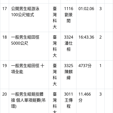
17
公開男生組游泳
臺
1116
01:02.06
3
100公尺蛙式
灣
劉景
科
閎
大
18
一般男生組田徑
臺
3324
16:43.36
2
5000公尺
灣
潘仕
科
桓
大
19
一般男生組田徑 十
臺
3325
4737分
1
項全能
灣
陳麒
科
緯
大
20
一般男生組競技體
臺
3011
11.466
3
操 個人單項競賽(吊
灣
王傳
分
環)
科
程
大