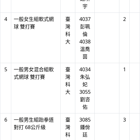
宇
4
一般女生組軟式網
臺
4037
2
球 雙打賽
灣
彭珮
科
倫
大
4038
温喬
茵
5
一般男女混合組軟
臺
4034
1
式網球 雙打賽
灣
朱弘
科
妃
大
3055
劉咨
佑
6
一般男生組跆拳道
臺
3085
3
對打 68公斤級
灣
鍾佾
科
廷