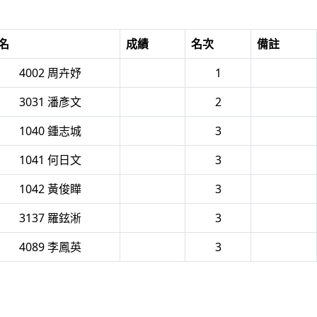
名
成績
名次
備註
4002 周卉妤
1
3031 潘彥文
2
1040 鍾志城
3
1041 何日文
3
1042 黃俊瞱
3
3137 羅鉉淅
3
4089 李鳳英
3