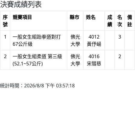
決賽成績列表
序
競賽項目
縣市
姓名
成
名
備
號
績
次
註
1
一般女生組跆拳道對打
佛光
4012
3
67公斤級
大學
黃伃崡
2
一般女生組柔道 第三級
佛光
4016
2
(52.1~57公斤)
大學
宋彗慈
統計時間：2026/8/8 下午 03:57:18