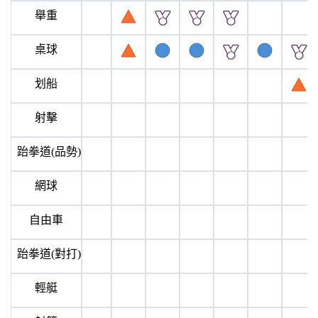
舉重
桌球
划船
射擊
跆拳道(品勢)
網球
自由車
跆拳道(對打)
輕艇