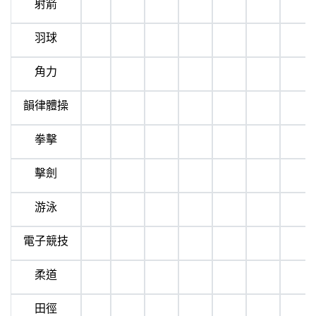
射箭
羽球
角力
韻律體操
拳擊
擊劍
游泳
電子競技
柔道
田徑