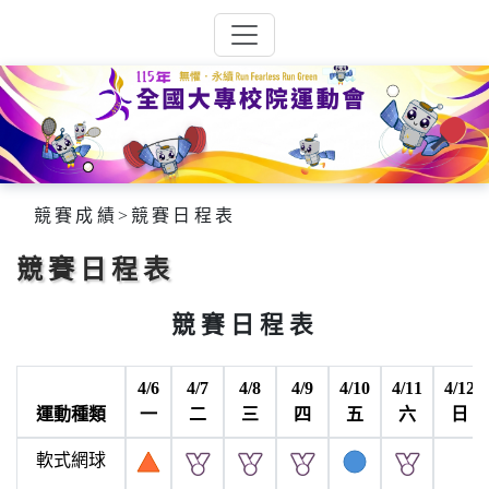
競賽成績
>
競賽日程表
競賽日程表
競賽日程表
4/6
4/7
4/8
4/9
4/10
4/11
4/12
運動種類
一
二
三
四
五
六
日
軟式網球