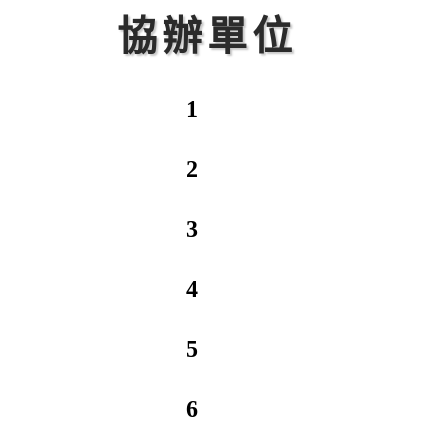
協辦單位
1
2
3
4
5
6