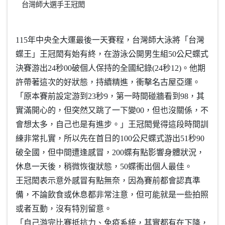
台灣師大選手王冠閎
115年中央全大運最後一天賽程，台灣師大泳將「台灣
蝶王」王冠閎有始有終，在游泳公開男生組50公尺蝶式
決賽游出24秒00破個人保持的全國紀錄(24秒12)。他期
許帶著這次的好狀態，持續精進，衝擊名古屋亞運。
「原本賽前設定游到23秒9，第一時間碰牆看到98，其
實滿開心的，但突然又跳了一下變00，但也沒關係，不
會想太多，自己也是有進步。」王冠閎覺得這段時間訓
練非常扎實，所以先在首日的100公尺蝶式游出51秒90
破全國，但中間遭逢感冒，200蝶有點影響身體狀況，
休息一天後，稍微恢復狀態，50蝶衝出個人最佳。
王冠閎表示意外感冒有點無奈，因為賽前都會認真準
備，不論飲食或休息都非常注意，但可能就是一些拍照
或者互動，沒有特別留意。
「自己游完比賽抵抗力、免疫系統，其實都有在下降，