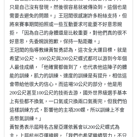
只是自己沒有發現，然後很容易就被傳染到，這個也是
需要去避免的問題。」王冠閎很感謝許多粉絲支持，但
將來賽事期間拍照或一些互動要求可能要不好意思婉
拒，「因為自己的身體還是比較重要，對他們真的很不
好意思，先委婉說抱歉，保持一點距離。」
王冠閎的指導教練黃智勇認為，這次全大運目標，就是
希望50公尺、100公尺與200公尺蝶式都可以游到今年個
人最佳成績，「他確實都做到了，也代表他這陣子的體
能的訓練，肌力的訓練、速度的訓練是有提升，相信這
會帶給他很大的信心。而這場50公尺的部分，他是用
200公尺甚至100公尺的技術去游，國外世界級選手基本
上有些都不換氣，一口氣或只換兩口氣衝完，但我們怕
這樣訓練方式，影響他的主項200蝶，所以訓練上不會
去憋氣訓練。」
黃智勇表示屆時名古屋亞運依舊會以200公尺蝶式為
主，上屆杭州亞運摘銀，「我們也希望繼續努力，不只