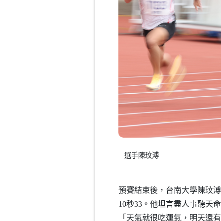
選手陳玟溥
預賽結束後，台南大學陳玟溥坐
10秒33。他坦言盡人事聽
「天氣就很吃運氣，明天還有