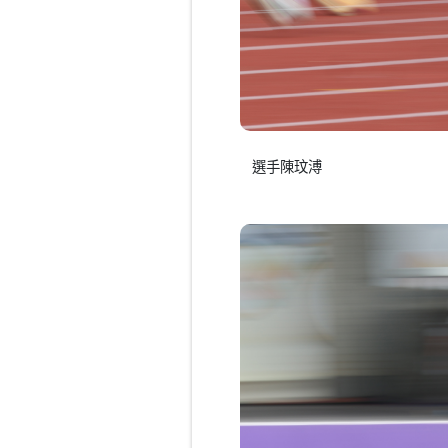
選手陳玟溥