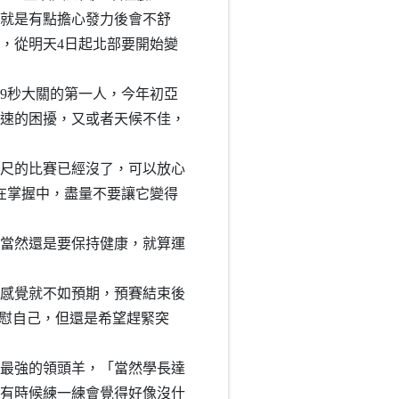
就是有點擔心發力後會不舒
報，從明天4日起北部要開始變
到9秒大關的第一人，今年初亞
風速的困擾，又或者天候不佳，
公尺的比賽已經沒了，可以放心
在掌握中，盡量不要讓它變得
當然還是要保持健康，就算運
感覺就不如預期，預賽結束後
安慰自己，但還是希望趕緊突
灣最強的領頭羊，「當然學長達
有時候練一練會覺得好像沒什