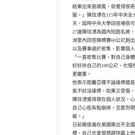
結果出來是順風，就覺得很奇
服。」陳玟溥在115年中央全
天，屆時中央大學田徑場很可
27歲陳玟溥為國內短跑名將，
洲室內田徑錦標賽60公尺跑
以及賽事過於密集，影響個人
「一直密集比賽，對自己身體
好好拚自己的100公尺，也
更嚴重。
他表示距離亞運不論達標還是
氣不好沒達標，如果又受傷，
陳玟溥覺得現在個人狀況，心
自己心態有點崩掉，怎麼到現在
破。」
日前楊俊瀚在美國衝出平全國
標，自己也會很想趕快跟上他