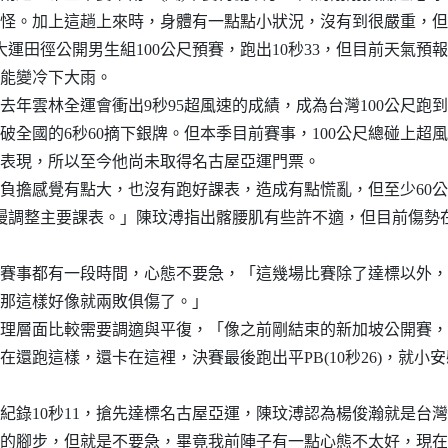
怪。加上這趟上來時，身體有一點點小狀況，沒有到很嚴重，但
大運田徑公開男生組100公尺預賽，跑出10秒33，但目前天氣預
能變冷下大雨。
去年雲林全運會衝出9秒95超風速的成績，成為台灣100公尺跑
出破全國的6秒60摘下銀牌。但本季目前賽事，100公尺總碰上超
表現，所以至今他尚未取得名古屋亞運門票。
負擔感覺有點大，也沒有跑好課表，造成有點慌亂，但至少60
慢慢調整主要課表。」陳玟溥指出髂腰肌有些許不適，但目前傷勢
賽事都有一段時間，心態不要急，「這幾場比賽除了達標以外，
那這樣好像就兩敗俱傷了。」
理層面比較需要調適與平復，「像之前剛結束的新加坡公開賽，
還跑這樣，還卡在這裡，決賽最後跑出平PB(10秒26)，就小
紀錄10秒11，搶先達標名古屋亞運，陳玟溥認為楊俊瀚就是台
的腳步，但就是不要急，畢竟我前陣子有一點心態不太好，現在