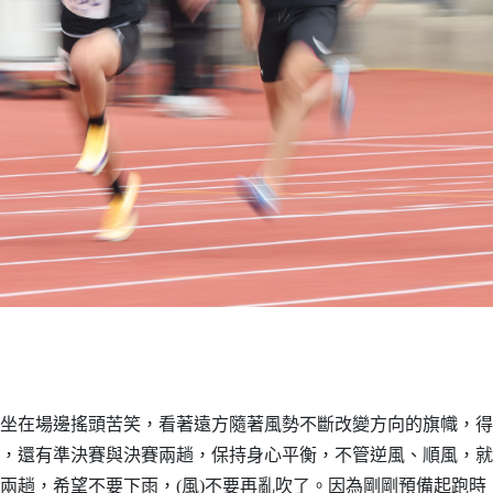
在場邊搖頭苦笑，看著遠方隨著風勢不斷改變方向的旗幟，得知最終
天命，還有準決賽與決賽兩趟，保持身心平衡，不管逆風、順風，
兩趟，希望不要下雨，(風)不要再亂吹了。因為剛剛預備起跑時