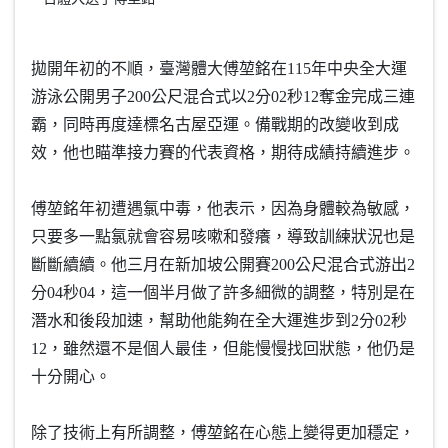
拋開年初的不順，臺灣體大傅堃銘在115年中央全大運
游泳公開男子200公尺混合式以2分02秒12奪金完成三連
霸，同時再度達標名古屋亞運。備戰期的改變收到成
效，他也瞄準接力賽的代表資格，期待成績持續進步。
傅堃銘年初遭遇氯中毒，他表示，因為身體較為敏感，
只要多一點氯就會容易咳嗽和發癢，導致訓練狀況也是
斷斷續續。他三月在新加坡公開賽200公尺混合式游出2
分04秒04，這一個半月做了許多細微的調整，特別是在
潛水和後段加速，幫助他能夠在全大運進步到2分02秒
12，雖然還不是個人最佳，但能慢慢找回狀態，他仍是
十分開心。
除了技術上有所調整，傅堃銘在心態上變得更加穩定，