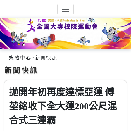
媒體中心
>
新聞快訊
新聞快訊
拋開年初再度達標亞運 傅
堃銘收下全大運200公尺混
合式三連霸